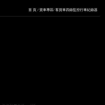
首 頁
貨車專區
客貨車四錄監控行車紀錄器