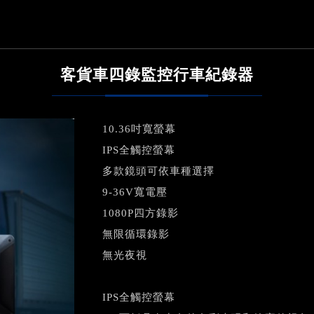
客貨車四錄監控行車紀錄器
10.36吋寬螢幕
IPS全觸控螢幕
多款鏡頭可依車種選擇
9-36V寬電壓
1080P四方錄影
無限循環錄影
無光夜視
IPS全觸控螢幕