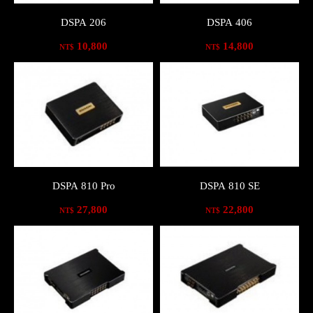
DSPA 206
DSPA 406
10,800
14,800
NT$
NT$
DSPA 810 Pro
DSPA 810 SE
27,800
22,800
NT$
NT$