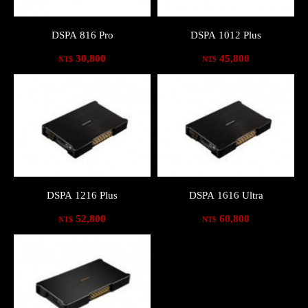
DSPA 816 Pro
DSPA 1012 Plus
30,800
45,800
NT$
NT$
DSPA 1216 Plus
DSPA 1616 Ultra
52,800
60,800
NT$
NT$