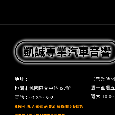
地址：
【營業時間
週一至週五 09
桃園市桃園區文中路327號
週六 10:0
電話：
03-370-5022
桃園/中壢/八德/南崁/青埔/楊梅/藝文特區汽