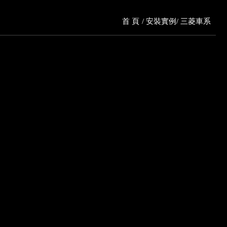
首 頁
安裝實例
三菱車系