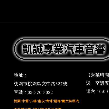
地址：
【營業時間
週一至週五 09
桃園市桃園區文中路327號
週六 10:0
電話：
03-370-5022
桃園/中壢/八德/南崁/青埔/楊梅/藝文特區汽