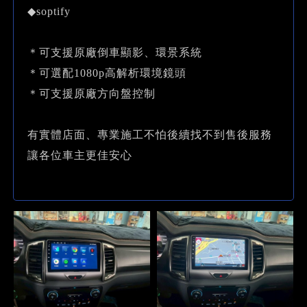
◆soptify
＊可支援原廠倒車顯影、環景系統
＊可選配1080p高解析環境鏡頭
＊可支援原廠方向盤控制
有實體店面、專業施工不怕後續找不到售後服務
讓各位車主更佳安心