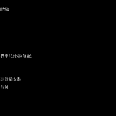
網體驗
行車紀錄器(選配)
接頭對插安裝
功能鍵