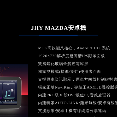
JHY MAZDA安卓機
MTK高效能八核心，Android 10.0系統
1920×720解析度超高清IPS顯示面板
雙層鋼化玻璃全觸控電容屏
獨家雙模式(標準/霓虹)使用者介面
支援原車資訊顯示，原車方向盤控制鍵對
獨家正版NaviKing 導航王A6全3D聲控版
內建PRO級30段DSP數位EQ音效處理器
內建獨家AUTO-LINK:蘋果無線/安卓有線
支援蘋果/安卓手機有線網路分享連結