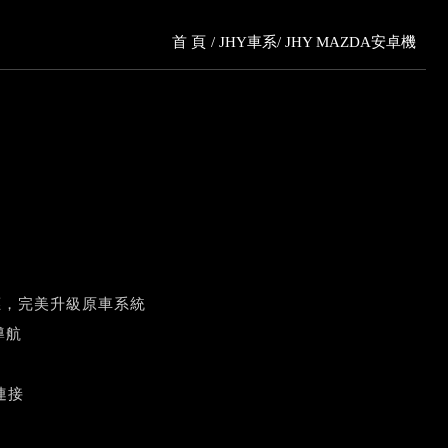
首 頁
JHY車系
JHY MAZDA安卓機
應，完美升級原車系統
導航
連接