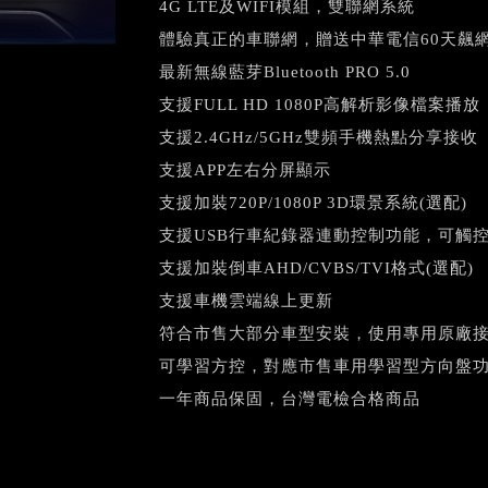
4G LTE及WIFI模組，雙聯網系統
體驗真正的車聯網，贈送中華電信60天飆
最新無線藍芽Bluetooth PRO 5.0
支援FULL HD 1080P高解析影像檔案播放
支援2.4GHz/5GHz雙頻手機熱點分享接收
支援APP左右分屏顯示
支援加裝720P/1080P 3D環景系統(選配)
支援USB行車紀錄器連動控制功能，可觸控
支援加裝倒車AHD/CVBS/TVI格式(選配)
支援車機雲端線上更新
符合市售大部分車型安裝，使用專用原廠
可學習方控，對應市售車用學習型方向盤
一年商品保固，台灣電檢合格商品