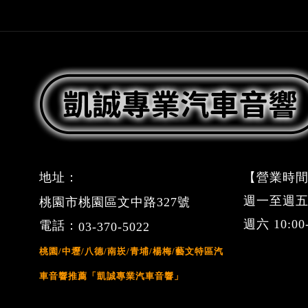
地址：
【營業時間
週一至週五 09
桃園市桃園區文中路327號
週六 10:0
電話：
03-370-5022
桃園/中壢/八德/南崁/青埔/楊梅/藝文特區汽
車音響推薦「凱誠專業汽車音響」