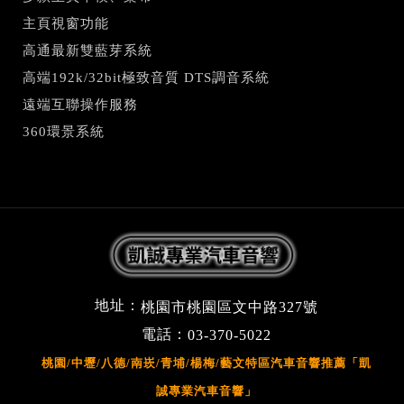
主頁視窗功能
高通最新雙藍芽系統
高端192k/32bit極致音質 DTS調音系統
遠端互聯操作服務
360環景系統
地址：
桃園市桃園區文中路327號
電話：
03-370-5022
桃園/中壢/八德/南崁/青埔/楊梅/藝文特區汽車音響推薦「凱
誠專業汽車音響」