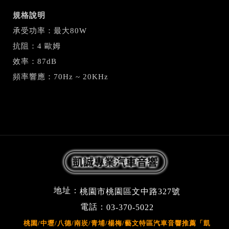
規格說明
承受功率：最大80W
抗阻：4 歐姆
效率：87dB
頻率響應：70Hz ~ 20KHz
地址：
桃園市桃園區文中路327號
電話：
03-370-5022
桃園/中壢/八德/南崁/青埔/楊梅/藝文特區汽車音響推薦「凱