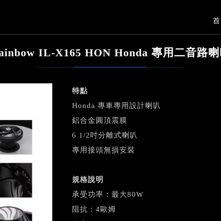
首
ainbow IL-X165 HON Honda 專用二音路
特點
Honda 專車專用設計喇叭
鋁合金圓頂震膜
6 1/2吋分離式喇叭
專用接頭無損安裝
規格說明
承受功率：最大80W
阻抗：4歐姆