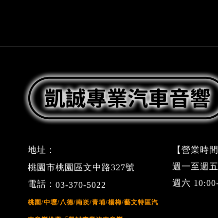
地址：
【營業時間
週一至週五 09
桃園市桃園區文中路327號
週六 10:0
電話：
03-370-5022
桃園/中壢/八德/南崁/青埔/楊梅/藝文特區汽