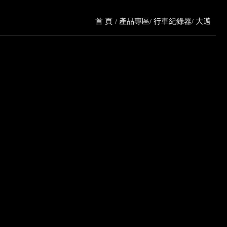
首 頁
產品專區
行車紀錄器
大邁