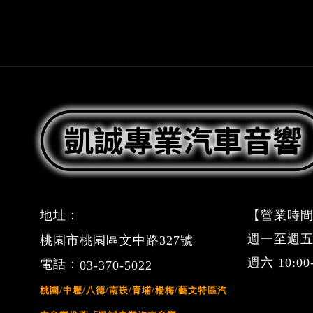
地址：
【營業時間
週一至週五 09
桃園市桃園區文中路327號
週六 10:0
電話：
03-370-5022
桃園/中壢/八德/南崁/青埔/楊梅/藝文特區汽