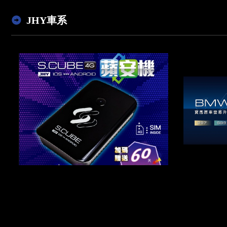
JHY車系
S.CUBE 蘋安機